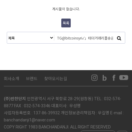
게시물이 없습니다.
목록
회사소개
브랜드
찾아오시는길
(주)반찬단지
인천광역시 서구 북항로 28-29(원창동) TEL : 032-574-
8877 FAX : 032-574-3346 대표이사 : 우성명
사업자등록번호 : 137-86-39932 개인정보관리책임자 : 우길명 E-mail :
banchandanji1@naver.com
COPY RIGHT 1983 BANCHANDANJI. ALL RIGHT RESERVED