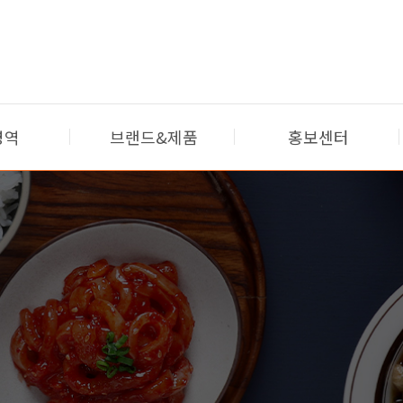
영역
브랜드&제품
홍보센터