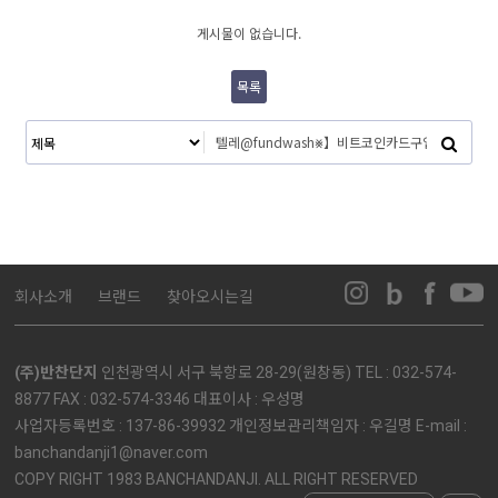
게시물이 없습니다.
목록
회사소개
브랜드
찾아오시는길
(주)반찬단지
인천광역시 서구 북항로 28-29(원창동) TEL : 032-574-
8877 FAX : 032-574-3346 대표이사 : 우성명
사업자등록번호 : 137-86-39932 개인정보관리책임자 : 우길명 E-mail :
banchandanji1@naver.com
COPY RIGHT 1983 BANCHANDANJI. ALL RIGHT RESERVED