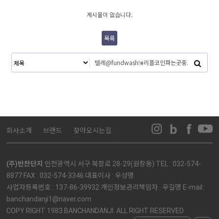
게시물이 없습니다.
목록
회사소개
브랜드
찾아오시는길
(주)반찬단지
인천광역시 서구 북항로 28-29(원창동) TEL : 032-574-
8877 FAX : 032-574-3346 대표이사 : 우성명
사업자등록번호 : 137-86-39932 개인정보관리책임자 : 우길명 E-mail :
banchandanji1@naver.com
COPY RIGHT 1983 BANCHANDANJI. ALL RIGHT RESERVED