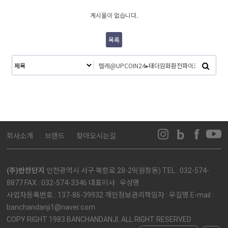
게시물이 없습니다.
목록
회사소개
브랜드
찾아오시는길
(주)반찬단지
인천광역시 서구 북항로 28-29(원창동) TEL : 032-574-
8877 FAX : 032-574-3346 대표이사 : 우성명
사업자등록번호 : 137-86-39932 개인정보관리책임자 : 우길명 E-mail :
banchandanji1@naver.com
COPY RIGHT 1983 BANCHANDANJI. ALL RIGHT RESERVED