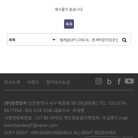
게시물이 없습니다.
목록
회사소개
브랜드
찾아오시는길
(주)반찬단지
인천광역시 서구 북항로 28-29(원창동) TEL : 032-574-
8877 FAX : 032-574-3346 대표이사 : 우성명
사업자등록번호 : 137-86-39932 개인정보관리책임자 : 우길명 E-mail :
banchandanji1@naver.com
COPY RIGHT 1983 BANCHANDANJI. ALL RIGHT RESERVED