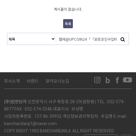
게시물이 없습니다.
목록
회사소개
브랜드
찾아오시는길
(주)반찬단지
인천광역시 서구 북항로 28-29(원창동) TEL : 032-574-
8877 FAX : 032-574-3346 대표이사 : 우성명
사업자등록번호 : 137-86-39932 개인정보관리책임자 : 우길명 E-mail :
banchandanji1@naver.com
COPY RIGHT 1983 BANCHANDANJI. ALL RIGHT RESERVED