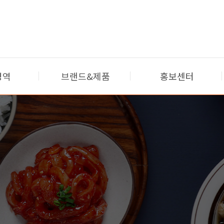
영역
브랜드&제품
홍보센터