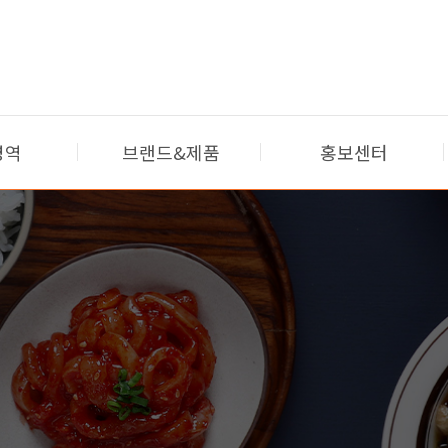
영역
브랜드&제품
홍보센터