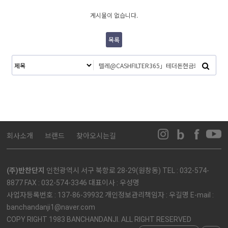
게시물이 없습니다.
목록
회사소개
브랜드
찾아오시는길
(주)반찬단지
인천광역시 서구 북항로 28-29(원창동) TEL : 032-574-
8877 FAX : 032-574-3346 대표이사 : 우성명
사업자등록번호 : 137-86-39932 개인정보관리책임자 : 우길명 E-mail :
banchandanji1@naver.com
COPY RIGHT 1983 BANCHANDANJI. ALL RIGHT RESERVED