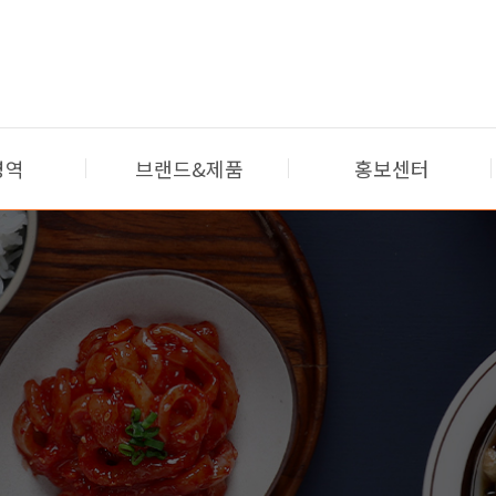
영역
브랜드&제품
홍보센터