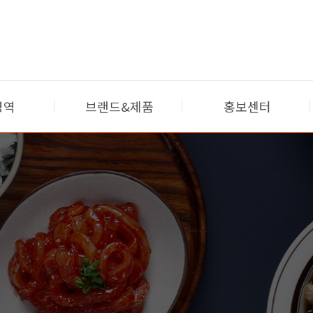
영역
브랜드&제품
홍보센터