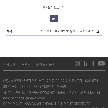
게시물이 없습니다.
목록
회사소개
브랜드
찾아오시는길
(주)반찬단지
인천광역시 서구 북항로 28-29(원창동) TEL : 032-574-
8877 FAX : 032-574-3346 대표이사 : 우성명
사업자등록번호 : 137-86-39932 개인정보관리책임자 : 우길명 E-mail :
banchandanji1@naver.com
COPY RIGHT 1983 BANCHANDANJI. ALL RIGHT RESERVED